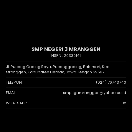
SMP NEGERI 3 MRANGGEN
NSPN :
20339141
Jl. Pucang Gading Raya, Pucanggading, Batursari, Kec.
Mranggen, Kabupaten Demak, Jawa Tengah 59567
TELEPON
(024) 76743740
EMAIL
smptigamranggen@yahoo.co.id
WHATSAPP
#