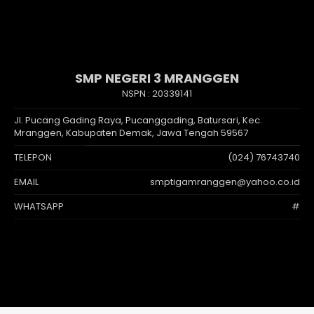
SMP NEGERI 3 MRANGGEN
NSPN :
20339141
Jl. Pucang Gading Raya, Pucanggading, Batursari, Kec.
Mranggen, Kabupaten Demak, Jawa Tengah 59567
TELEPON
(024) 76743740
EMAIL
smptigamranggen@yahoo.co.id
WHATSAPP
#