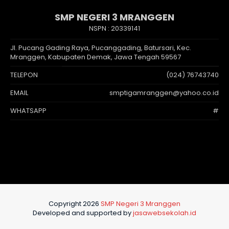
SMP NEGERI 3 MRANGGEN
NSPN :
20339141
Jl. Pucang Gading Raya, Pucanggading, Batursari, Kec.
Mranggen, Kabupaten Demak, Jawa Tengah 59567
TELEPON
(024) 76743740
EMAIL
smptigamranggen@yahoo.co.id
WHATSAPP
#
Copyright 2026
SMP Negeri 3 Mranggen
Developed and supported by
jasawebsekolah.id