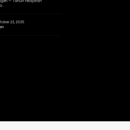
ggen — Tahun Pelajaran
..
tober 22, 2025
an