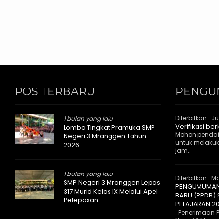
POS TERBARU
PENGU
Diterbitkan :
Ju
1 bulan yang lalu
Verifikasi be
Lomba Tingkat Pramuka SMP
Mohon pendaf
Negeri 3 Mranggen Tahun
untuk melakuka
2026
jam..
1 bulan yang lalu
Diterbitkan :
Ma
SMP Negeri 3 Mranggen Lepas
PENGUMUMAN 
317 Murid Kelas IX Melalui Apel
BARU (PPDB)
Pelepasan
PELAJARAN 2
Penerimaan Pe