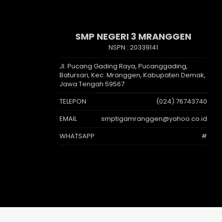
SMP NEGERI 3 MRANGGEN
NSPN :
20339141
Jl. Pucang Gading Raya, Pucanggading,
Batursari, Kec. Mranggen, Kabupaten Demak,
Jawa Tengah 59567
TELEPON
(024) 76743740
EMAIL
smptigamranggen@yahoo.co.id
WHATSAPP
#