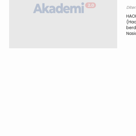
Dite
HAOR
(Hao
berd
Nasi