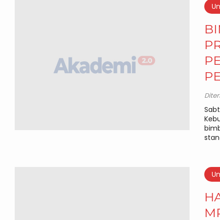
Un
B
P
P
P
Dite
Sabt
Kebu
bimb
stan
Un
HA
M