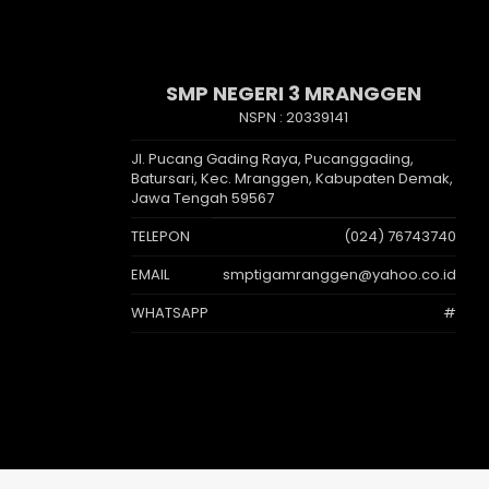
SMP NEGERI 3 MRANGGEN
NSPN :
20339141
Jl. Pucang Gading Raya, Pucanggading,
Batursari, Kec. Mranggen, Kabupaten Demak,
Jawa Tengah 59567
TELEPON
(024) 76743740
EMAIL
smptigamranggen@yahoo.co.id
WHATSAPP
#