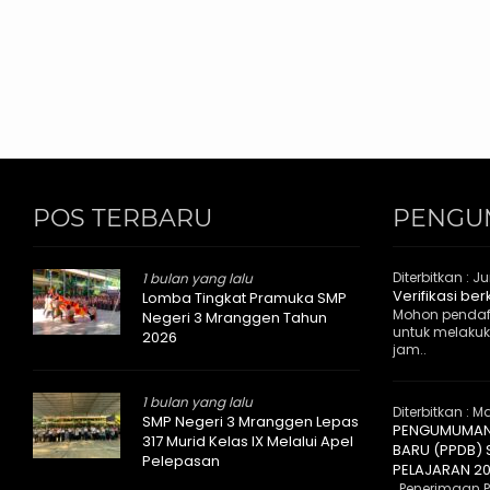
POS TERBARU
PENGU
Diterbitkan :
Ju
1 bulan yang lalu
Verifikasi be
Lomba Tingkat Pramuka SMP
Mohon pendaf
Negeri 3 Mranggen Tahun
untuk melakuka
2026
jam..
1 bulan yang lalu
Diterbitkan :
Ma
SMP Negeri 3 Mranggen Lepas
PENGUMUMAN 
317 Murid Kelas IX Melalui Apel
BARU (PPDB)
Pelepasan
PELAJARAN 2
Penerimaan Pe