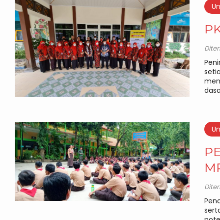
Un
PK
Dite
Peni
seti
menc
dasa
Un
PE
M
Dite
Pend
sert
pote