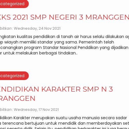
categorized
KS 2021 SMP NEGERI 3 MRANGGE
rbitkan
: Wednesday, 24 Nov 2021
ngkatan kualitas pendidikan di tanah air harus selalu dilakukan a
ap wiayah memiliki standar yang sama. Pemerintah telah
anangkan program Standar Nasional Penddikan yang dijadikan
r untuk melakukan berbagai tindakan..
categorized
NDIDIKAN KARAKTER SMP N 3
RANGGEN
rbitkan
: Wednesday, 17 Nov 2021
idikan Karakter merupakan suatu usaha manusia secara sadar
a terencana bertujuan untuk mendidik dan memberdayakan set
nsi peserta didik. Selain itu, pendidikan berkarakter ini juga berg