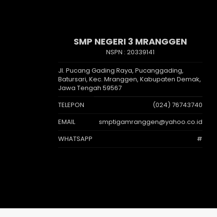
SMP NEGERI 3 MRANGGEN
NSPN :
20339141
Jl. Pucang Gading Raya, Pucanggading,
Batursari, Kec. Mranggen, Kabupaten Demak,
Jawa Tengah 59567
TELEPON
(024) 76743740
EMAIL
smptigamranggen@yahoo.co.id
WHATSAPP
#