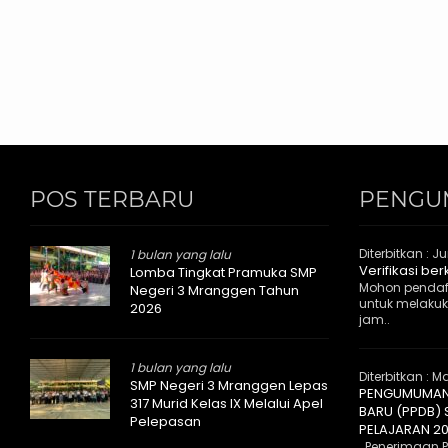
POS TERBARU
PENGU
Diterbitkan :
Ju
1 bulan yang lalu
Verifikasi be
Lomba Tingkat Pramuka SMP
Mohon pendaf
Negeri 3 Mranggen Tahun
untuk melakuka
2026
jam..
1 bulan yang lalu
Diterbitkan :
Ma
SMP Negeri 3 Mranggen Lepas
PENGUMUMAN 
317 Murid Kelas IX Melalui Apel
BARU (PPDB)
Pelepasan
PELAJARAN 2
Penerimaan Pe