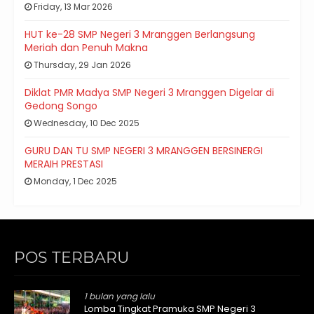
Friday, 13 Mar 2026
HUT ke-28 SMP Negeri 3 Mranggen Berlangsung
Meriah dan Penuh Makna
Thursday, 29 Jan 2026
Diklat PMR Madya SMP Negeri 3 Mranggen Digelar di
Gedong Songo
Wednesday, 10 Dec 2025
GURU DAN TU SMP NEGERI 3 MRANGGEN BERSINERGI
MERAIH PRESTASI
Monday, 1 Dec 2025
POS TERBARU
1 bulan yang lalu
Lomba Tingkat Pramuka SMP Negeri 3