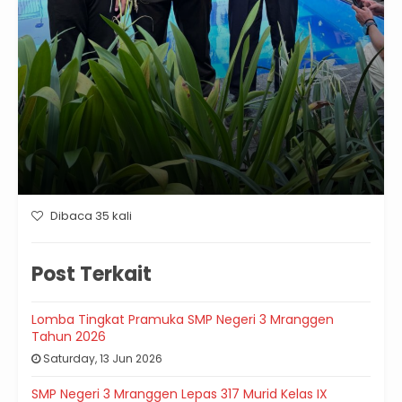
Dibaca 35 kali
Post Terkait
Lomba Tingkat Pramuka SMP Negeri 3 Mranggen
Tahun 2026
Saturday, 13 Jun 2026
SMP Negeri 3 Mranggen Lepas 317 Murid Kelas IX