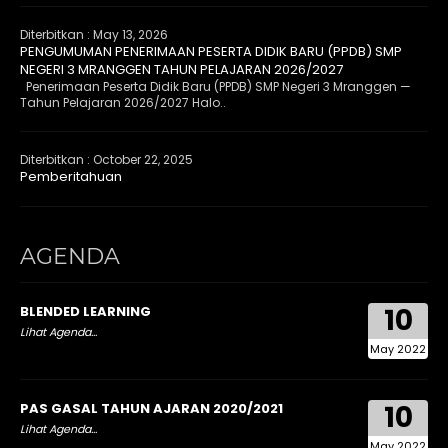
Diterbitkan :
May 13, 2026
PENGUMUMAN PENERIMAAN PESERTA DIDIK BARU (PPDB) SMP
NEGERI 3 MRANGGEN TAHUN PELAJARAN 2026/2027
Penerimaan Peserta Didik Baru (PPDB) SMP Negeri 3 Mranggen —
Tahun Pelajaran 2026/2027 Halo..
Diterbitkan :
October 22, 2025
Pemberitahuan
AGENDA
10
BLENDED LEARNING
Lihat Agenda...
May 2022
10
PAS GASAL TAHUN AJARAN 2020/2021
Lihat Agenda...
May 2022