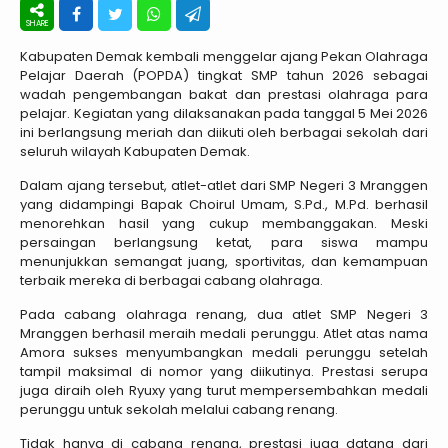
Kabupaten Demak kembali menggelar ajang Pekan Olahraga
Pelajar Daerah (POPDA) tingkat SMP tahun 2026 sebagai
wadah pengembangan bakat dan prestasi olahraga para
pelajar. Kegiatan yang dilaksanakan pada tanggal 5 Mei 2026
ini berlangsung meriah dan diikuti oleh berbagai sekolah dari
seluruh wilayah Kabupaten Demak.
Dalam ajang tersebut, atlet-atlet dari SMP Negeri 3 Mranggen
yang didampingi Bapak Choirul Umam, S.Pd., M.Pd. berhasil
menorehkan hasil yang cukup membanggakan. Meski
persaingan berlangsung ketat, para siswa mampu
menunjukkan semangat juang, sportivitas, dan kemampuan
terbaik mereka di berbagai cabang olahraga.
Pada cabang olahraga renang, dua atlet SMP Negeri 3
Mranggen berhasil meraih medali perunggu. Atlet atas nama
Amora sukses menyumbangkan medali perunggu setelah
tampil maksimal di nomor yang diikutinya. Prestasi serupa
juga diraih oleh Ryuxy yang turut mempersembahkan medali
perunggu untuk sekolah melalui cabang renang.
Tidak hanya di cabang renang, prestasi juga datang dari