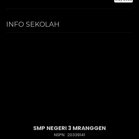
INFO SEKOLAH
SMP NEGERI 3 MRANGGEN
NSPN :
20339141