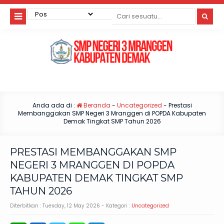
Anda ada di :
Beranda
-
Uncategorized
-
Prestasi
Membanggakan SMP Negeri 3 Mranggen di POPDA Kabupaten
Demak Tingkat SMP Tahun 2026
PRESTASI MEMBANGGAKAN SMP
NEGERI 3 MRANGGEN DI POPDA
KABUPATEN DEMAK TINGKAT SMP
TAHUN 2026
Diterbitkan :
Tuesday, 12 May 2026
- Kategori :
Uncategorized