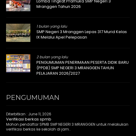
Lomba Tingkat Pramuka SMP Negeri 3
Mranggen Tahun 2026
1 bulan yang lalu
SMP Negeri 3 Mranggen Lepas 317 Murid Kelas
IX Melalui Apel Pelepasan
2 bulan yang lalu
PENGUMUMAN PENERIMAAN PESERTA DIDIK BARU
(PPDB) SMP NEGERI 3 MRANGGEN TAHUN
PELAJARAN 2026/2027
PENGUMUMAN
Diterbitkan :
June 11, 2026
Verifikasi berkas spmb
Mohon pendaftar SPMB SMP NEGERI 3 MRANGGEN untuk melakukan
verifikasi berkas ke sekolah di jam..