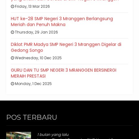
Friday, 13 Mar 2026
HUT ke-28 SMP Negeri 3 Mranggen Berlangsung
Meriah dan Penuh Makna
Thursday, 29 Jan 2026
Diklat PMR Madya SMP Negeri 3 Mranggen Digelar di
Gedong Songo
Wednesday, 10 Dec 2025
GURU DAN TU SMP NEGERI 3 MRANGGEN BERSINERGI
MERAIH PRESTASI
Monday, 1 Dec 2025
POS TERBARU
1 bulan yang lalu