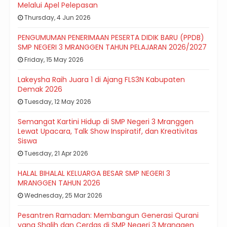
Melalui Apel Pelepasan
Thursday, 4 Jun 2026
PENGUMUMAN PENERIMAAN PESERTA DIDIK BARU (PPDB)
SMP NEGERI 3 MRANGGEN TAHUN PELAJARAN 2026/2027
Friday, 15 May 2026
Lakeysha Raih Juara 1 di Ajang FLS3N Kabupaten
Demak 2026
Tuesday, 12 May 2026
Semangat Kartini Hidup di SMP Negeri 3 Mranggen
Lewat Upacara, Talk Show Inspiratif, dan Kreativitas
Siswa
Tuesday, 21 Apr 2026
HALAL BIHALAL KELUARGA BESAR SMP NEGERI 3
MRANGGEN TAHUN 2026
Wednesday, 25 Mar 2026
Pesantren Ramadan: Membangun Generasi Qurani
yang Shalih dan Cerdas di SMP Negeri 3 Mranggen