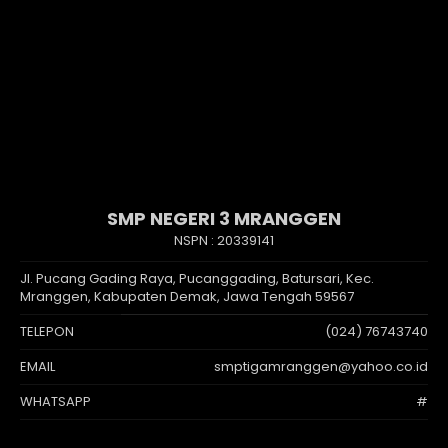
SMP NEGERI 3 MRANGGEN
NSPN :
20339141
Jl. Pucang Gading Raya, Pucanggading, Batursari, Kec.
Mranggen, Kabupaten Demak, Jawa Tengah 59567
TELEPON
(024) 76743740
EMAIL
smptigamranggen@yahoo.co.id
WHATSAPP
#