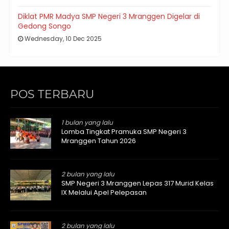
Diklat PMR Madya SMP Negeri 3 Mranggen Digelar di
Gedong Songo
Wednesday, 10 Dec 2025
POS TERBARU
1 bulan yang lalu
Lomba Tingkat Pramuka SMP Negeri 3
Mranggen Tahun 2026
2 bulan yang lalu
SMP Negeri 3 Mranggen Lepas 317 Murid Kelas
IX Melalui Apel Pelepasan
2 bulan yang lalu