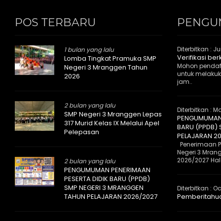
POS TERBARU
PENGU
Diterbitkan :
Ju
1 bulan yang lalu
Verifikasi be
Lomba Tingkat Pramuka SMP
Mohon pendaf
Negeri 3 Mranggen Tahun
untuk melakuka
2026
jam..
2 bulan yang lalu
Diterbitkan :
Ma
SMP Negeri 3 Mranggen Lepas
PENGUMUMAN 
317 Murid Kelas IX Melalui Apel
BARU (PPDB)
Pelepasan
PELAJARAN 2
Penerimaan Pe
Negeri 3 Mran
2026/2027 Halo
2 bulan yang lalu
PENGUMUMAN PENERIMAAN
PESERTA DIDIK BARU (PPDB)
SMP NEGERI 3 MRANGGEN
Diterbitkan :
Oc
TAHUN PELAJARAN 2026/2027
Pemberitahu