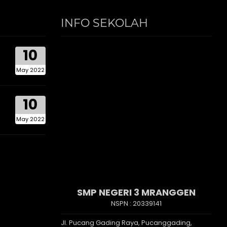
INFO SEKOLAH
10
May 2022
10
May 2022
SMP NEGERI 3 MRANGGEN
NSPN :
20339141
Jl. Pucang Gading Raya, Pucanggading,