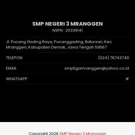
SMP NEGERI 3 MRANGGEN
NSPN :
20339141
Jl. Pucang Gading Raya, Pucanggading, Batursari, Kec.
Mranggen, Kabupaten Demak, Jawa Tengah 59567
TELEPON
(024) 76743740
EMAIL
smptigamranggen@yahoo.co.id
WHATSAPP
#
Copyright 2026
SMP Negeri 3 Mranggen