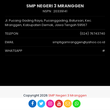
SMP NEGERI 3 MRANGGEN
NSPN :
20339141
Jl. Pucang Gading Raya, Pucanggading, Batursari, Kec.
Mranggen, Kabupaten Demak, Jawa Tengah 59567
TELEPON
(024) 76743740
EMAIL
smptigamranggen@yahoo.co.id
WHATSAPP
#
Copyright 2026
SMP Negeri 3 Mranggen
Developed and supported by
jasawebsekolah.id