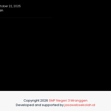
tober 22, 2025
an
Copyright 2026
SMP Negeri 3 Mranggen
Developed and supported by
jasawebsekolah.id