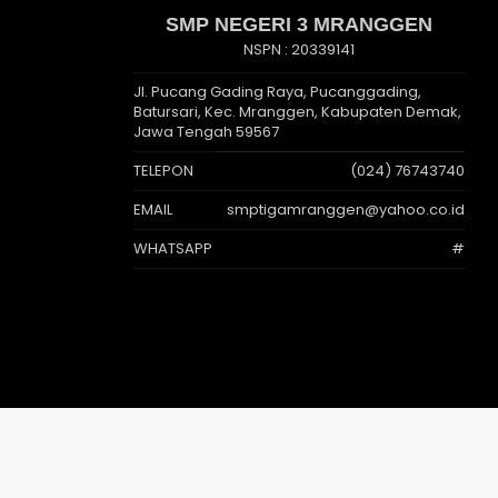
SMP NEGERI 3 MRANGGEN
NSPN :
20339141
Jl. Pucang Gading Raya, Pucanggading,
Batursari, Kec. Mranggen, Kabupaten Demak,
Jawa Tengah 59567
TELEPON
(024) 76743740
EMAIL
smptigamranggen@yahoo.co.id
WHATSAPP
#