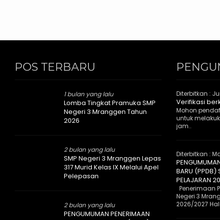
POS TERBARU
PENGU
Diterbitkan :
Ju
1 bulan yang lalu
Verifikasi be
Lomba Tingkat Pramuka SMP
Mohon pendaf
Negeri 3 Mranggen Tahun
untuk melakuka
2026
jam..
2 bulan yang lalu
Diterbitkan :
Ma
SMP Negeri 3 Mranggen Lepas
PENGUMUMAN 
317 Murid Kelas IX Melalui Apel
BARU (PPDB)
Pelepasan
PELAJARAN 2
Penerimaan Pe
Negeri 3 Mran
2026/2027 Halo
2 bulan yang lalu
PENGUMUMAN PENERIMAAN