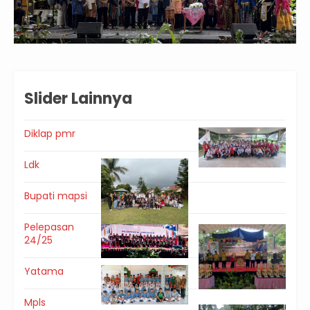
Slider Lainnya
Diklap pmr
Ldk
Bupati mapsi
Pelepasan
24/25
Yatama
Mpls