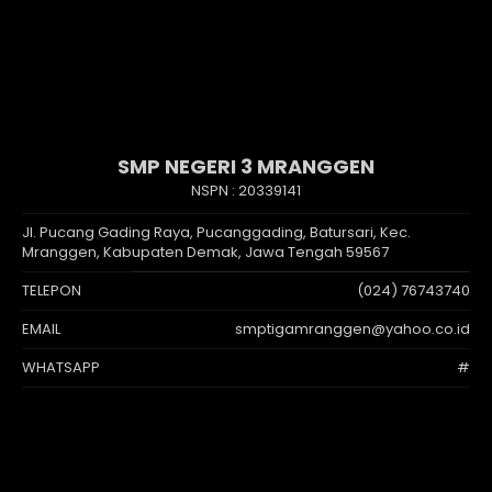
SMP NEGERI 3 MRANGGEN
NSPN :
20339141
Jl. Pucang Gading Raya, Pucanggading, Batursari, Kec.
Mranggen, Kabupaten Demak, Jawa Tengah 59567
TELEPON
(024) 76743740
EMAIL
smptigamranggen@yahoo.co.id
WHATSAPP
#