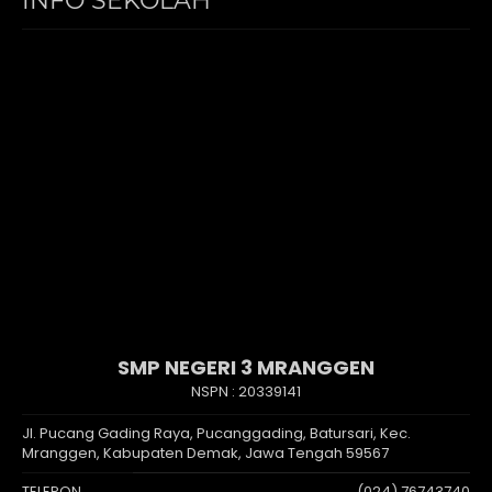
INFO SEKOLAH
SMP NEGERI 3 MRANGGEN
NSPN :
20339141
Jl. Pucang Gading Raya, Pucanggading, Batursari, Kec.
Mranggen, Kabupaten Demak, Jawa Tengah 59567
TELEPON
(024) 76743740