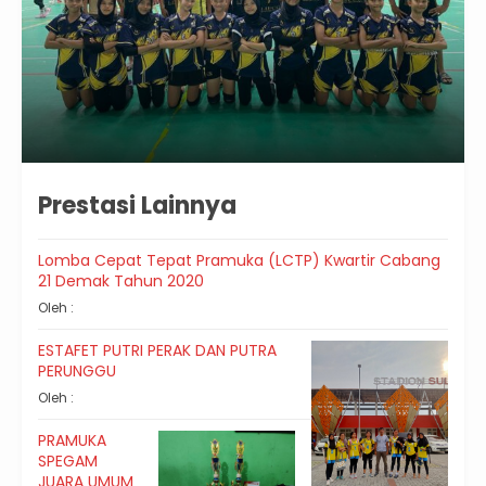
Prestasi Lainnya
Lomba Cepat Tepat Pramuka (LCTP) Kwartir Cabang
21 Demak Tahun 2020
Oleh :
ESTAFET PUTRI PERAK DAN PUTRA
PERUNGGU
Oleh :
PRAMUKA
SPEGAM
JUARA UMUM