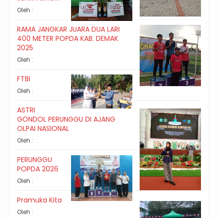
Oleh :
RAMA JANGKAR JUARA DUA LARI
400 METER POPDA KAB. DEMAK
2025
Oleh :
FTBI
Oleh :
ASTRI
GONDOL PERUNGGU DI AJANG
OLPAI NASIONAL
Oleh :
PERUNGGU
POPDA 2026
Oleh :
Pramuka Kita
Oleh :